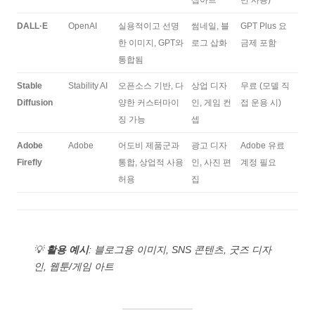
DALL·E
OpenAI
실용적이고 선명
썸네일, 블
GPT Plus 요
한 이미지, GPT와
로그 삽화
금제 포함
통합됨
Stable
Stability AI
오픈소스 기반, 다
상업 디자
무료 (모델 직
Diffusion
양한 커스터마이
인, 게임 컨
접 운용 시)
징 가능
셉
Adobe
Adobe
어도비 제품군과
광고 디자
Adobe 유료
Firefly
통합, 상업적 사용
인, 사진 편
계정 필요
허용
집
💡
활용 예시
: 블로그용 이미지, SNS 콘텐츠, 굿즈 디자
인, 웹툰/게임 아트