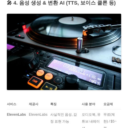
🎤 4. 음성 생성 & 변환 AI (TTS, 보이스 클론 등)
서비스
제공사
특징
사용 분야
요금제
ElevenLabs
ElevenLabs
사실적인 음성, 감
오디오북, 유
무료(제
정 표현 가능
튜브 내레이
한) / $5~