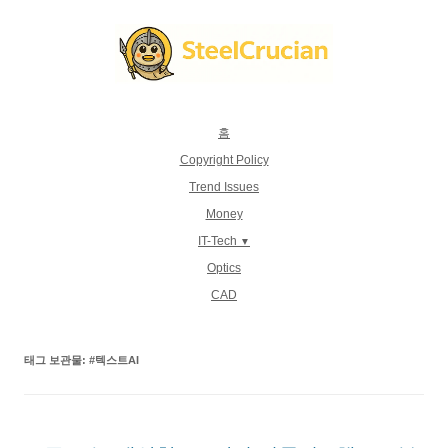
컨
텐
츠
로
건
너
뛰
기
홈
Copyright Policy
Trend Issues
Money
IT-Tech
Optics
CAD
태그 보관물:
#텍스트AI