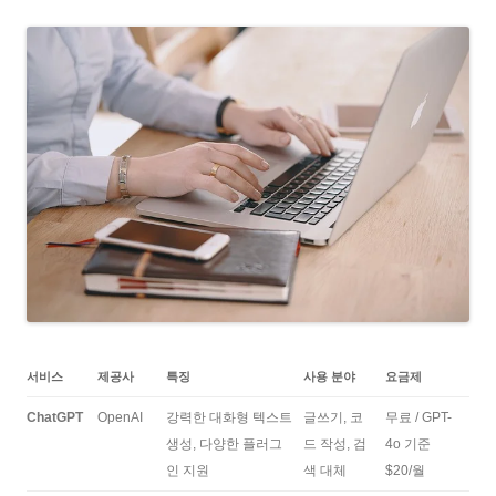
서비스
제공사
특징
사용 분야
요금제
ChatGPT
OpenAI
강력한 대화형 텍스트
글쓰기, 코
무료 / GPT-
생성, 다양한 플러그
드 작성, 검
4o 기준
인 지원
색 대체
$20/월