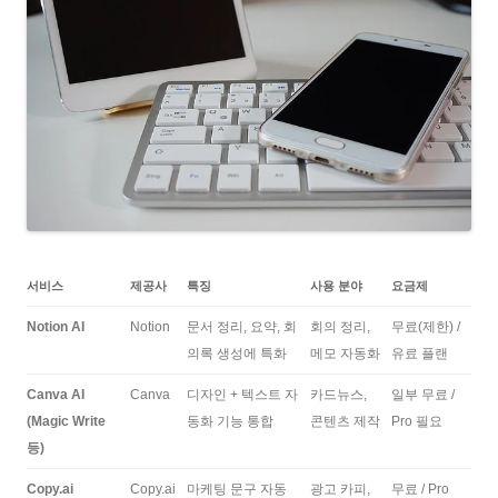
서비스
제공사
특징
사용 분야
요금제
Notion AI
Notion
문서 정리, 요약, 회
회의 정리,
무료(제한) /
의록 생성에 특화
메모 자동화
유료 플랜
Canva AI
Canva
디자인 + 텍스트 자
카드뉴스,
일부 무료 /
(Magic Write
동화 기능 통합
콘텐츠 제작
Pro 필요
등)
Copy.ai
Copy.ai
마케팅 문구 자동
광고 카피,
무료 / Pro