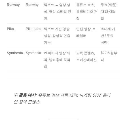
Runway
Runway
텍스트 → 영상 생
유튜브 쇼츠,
무료(제한)
성, 영상 스타일 전
뮤직비디오 편
/ $12~35/
환
집
월
Pika
Pika Labs
텍스트 기반 영상
단편 영상, 트
초대제 기
생성, 감성적 연출
레일러
반 / 무료
가능
베타
Synthesia
Synthesia
AI 아바타 영상 제
교육 콘텐츠,
$22.5/월부
작, 발표용에 최적
프레젠테이션
터
화
💡
활용 예시
: 유튜브 영상 자동 제작, 마케팅 영상, 온라
인 강의 콘텐츠