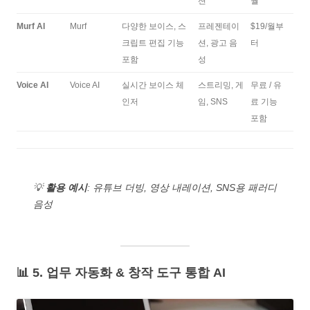
션
월
Murf AI
Murf
다양한 보이스, 스
프레젠테이
$19/월부
크립트 편집 기능
션, 광고 음
터
포함
성
Voice AI
Voice AI
실시간 보이스 체
스트리밍, 게
무료 / 유
인저
임, SNS
료 기능
포함
💡
활용 예시
: 유튜브 더빙, 영상 내레이션, SNS용 패러디
음성
📊 5. 업무 자동화 & 창작 도구 통합 AI