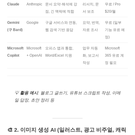
Claude
Anthropic
문서 요약·해석에 강
리서치, 문
무료 / Pro
점, 긴 맥락에 적합
서 보조
$20/월
Gemini
Google
구글 서비스와 연동,
요약, 번역,
무료 (일부
(구 Bard)
웹 검색 기반 응답
자료 조사
기능 유료 예
정)
Microsoft
Microsoft
오피스 앱과 통합,
업무 자동
Microsoft
Copilot
+ OpenAI
Word/Excel 지원
화, 보고서
365 유료 계
작성
정 필요
💡
활용 예시
: 블로그 글쓰기, 유튜브 스크립트 작성, 이메
일 답장, 초안 정리 등
🎨 2. 이미지 생성 AI (일러스트, 광고 비주얼, 캐릭