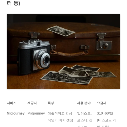
터 등)
서비스
제공사
특징
사용 분야
요금제
Midjourney
Midjourney
예술적이고 감성
일러스트,
$10~60/월
적인 이미지 생성
포스터, 컨
(디스코드 기
셉아트
반 사용)