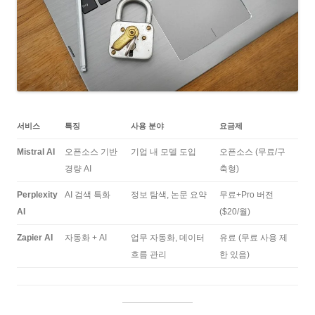
서비스
특징
사용 분야
요금제
Mistral AI
오픈소스 기반
기업 내 모델 도입
오픈소스 (무료/구
경량 AI
축형)
Perplexity
AI 검색 특화
정보 탐색, 논문 요약
무료+Pro 버전
AI
($20/월)
Zapier AI
자동화 + AI
업무 자동화, 데이터
유료 (무료 사용 제
흐름 관리
한 있음)