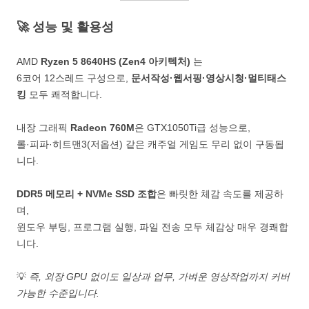
🚀 성능 및 활용성
AMD
Ryzen 5 8640HS (Zen4 아키텍처)
는
6코어 12스레드 구성으로,
문서작성·웹서핑·영상시청·멀티태스
킹
모두 쾌적합니다.
내장 그래픽
Radeon 760M
은 GTX1050Ti급 성능으로,
롤·피파·히트맨3(저옵션) 같은 캐주얼 게임도 무리 없이 구동됩
니다.
DDR5 메모리 + NVMe SSD 조합
은 빠릿한 체감 속도를 제공하
며,
윈도우 부팅, 프로그램 실행, 파일 전송 모두 체감상 매우 경쾌합
니다.
💡
즉, 외장 GPU 없이도 일상과 업무, 가벼운 영상작업까지 커버
가능한 수준입니다.