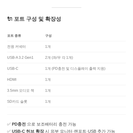
🔌 포트 구성 및 확장성
포트 종류
구성
전원 커넥터
1개
USB-A 3.2 Gen1
2개 (좌/우 각 1개)
USB-C
1개 (PD충전 및 디스플레이 출력 지원)
HDMI
1개
3.5mm 오디오 잭
1개
SD카드 슬롯
1개
✅
PD충전
으로 보조배터리 충전 가능
✅
USB-C 허브 확장
시 외부 모니터·랜포트·USB 추가 가능