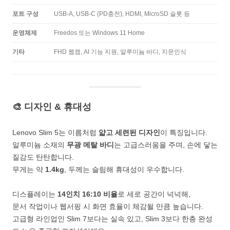
포트 구성
USB-A, USB-C (PD충전), HDMI, MicroSD 슬롯 등
운영체제
Freedos 또는 Windows 11 Home
기타
FHD 웹캠, AI 기능 지원, 알루미늄 바디, 지문인식
🎨 디자인 & 휴대성
Lenovo Slim 5는 이름처럼
얇고 세련된 디자인
이 특징입니다.
알루미늄 소재의
무광 메탈 바디
는 고급스러움을 주며, 손에 닿는
질감도 탄탄합니다.
무게는 약
1.4kg
, 두께는 슬림해 휴대성이 우수합니다.
디스플레이는
14인치 16:10 비율
로 세로 공간이 넉넉해,
문서 작업이나 웹서핑 시 화면 효율이 체감될 만큼 높습니다.
고급형 라인업인 Slim 7보다는 실속 있고, Slim 3보다 한층 완성