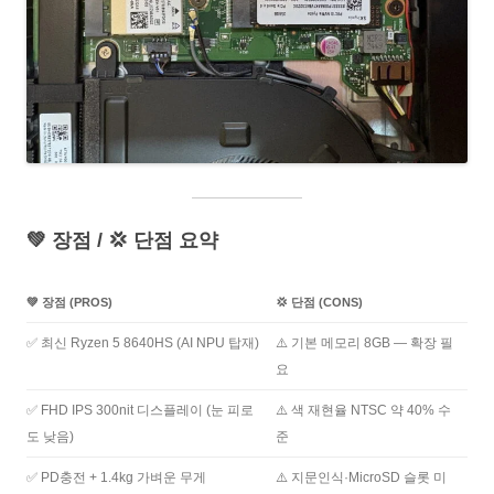
💚 장점 / 💢 단점 요약
💚
장점 (PROS)
💢
단점 (CONS)
✅ 최신 Ryzen 5 8640HS (AI NPU 탑재)
⚠️ 기본 메모리 8GB — 확장 필
요
✅ FHD IPS 300nit 디스플레이 (눈 피로
⚠️ 색 재현율 NTSC 약 40% 수
도 낮음)
준
✅ PD충전 + 1.4kg 가벼운 무게
⚠️ 지문인식·MicroSD 슬롯 미