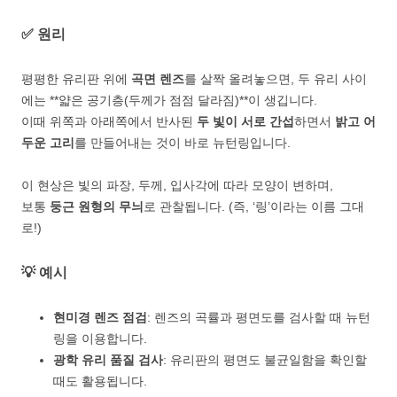
✅ 원리
평평한 유리판 위에
곡면 렌즈
를 살짝 올려놓으면, 두 유리 사이
에는 **얇은 공기층(두께가 점점 달라짐)**이 생깁니다.
이때 위쪽과 아래쪽에서 반사된
두 빛이 서로 간섭
하면서
밝고 어
두운 고리
를 만들어내는 것이 바로 뉴턴링입니다.
이 현상은 빛의 파장, 두께, 입사각에 따라 모양이 변하며,
보통
둥근 원형의 무늬
로 관찰됩니다. (즉, ‘링’이라는 이름 그대
로!)
💡 예시
현미경 렌즈 점검
: 렌즈의 곡률과 평면도를 검사할 때 뉴턴
링을 이용합니다.
광학 유리 품질 검사
: 유리판의 평면도 불균일함을 확인할
때도 활용됩니다.