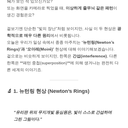
늬
가 보인 적 있으신가요?
또는 화면을 카메라로 찍었을 때,
이상하게 줄무늬 같은 패턴
이
생긴 경험은요?
겉보기엔 단순한 “빛의 장난”처럼 보이지만, 사실 이 두 현상은
광
학적으로 매우 다른 원리
에서 비롯됩니다.
오늘은 우리가 일상 속에서 종종 마주치는
‘뉴턴링(Newton’s
Rings)’과 ‘모아레(Moiré)’
현상에 대해 이야기해보겠습니다.
겉으로는 비슷하게 보이지만, 한쪽은
간섭(interference)
, 다른
한쪽은 **패턴 중첩(superposition)**에 의해 생겨나는 완전히 다
른 세계의 이야기죠.
🔬 1. 뉴턴링 현상 (Newton’s Rings)
“유리판 위의 무지개빛 동심원은, 빛이 스스로 간섭하며
그린 그림이다.”