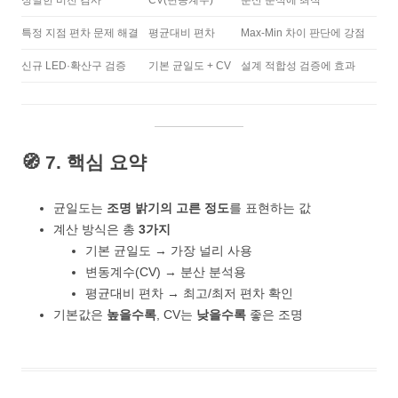
정밀한 비전 검사
CV(변동계수)
분산 분석에 최적
특정 지점 편차 문제 해결
평균대비 편차
Max-Min 차이 판단에 강점
신규 LED·확산구 검증
기본 균일도 + CV
설계 적합성 검증에 효과
🧭 7. 핵심 요약
균일도는
조명 밝기의 고른 정도
를 표현하는 값
계산 방식은 총
3가지
기본 균일도 → 가장 널리 사용
변동계수(CV) → 분산 분석용
평균대비 편차 → 최고/최저 편차 확인
기본값은
높을수록
, CV는
낮을수록
좋은 조명