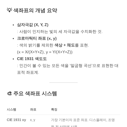
💡 색좌표의 개념 요약
삼자극값 (X, Y, Z)
: 사람이 인지하는 빛의 세 자극값을 수치화한 것.
크로마틱티 좌표 (x, y)
: 색의 밝기를 제외한
색상 + 채도
를 표현.
(x = X/(X+Y+Z), y = Y/(X+Y+Z))
CIE 1931 색도도
: 인간이 볼 수 있는 모든 색을 ‘말굽형 곡선’으로 표현한 대
표적 좌표계.
🎨 주요 색좌표 시스템
시스템
좌표
특징
CIE 1931 xy
x, y
가장 기본이자 표준 좌표. 디스플레이, 조명
등 전 산업에 사용.