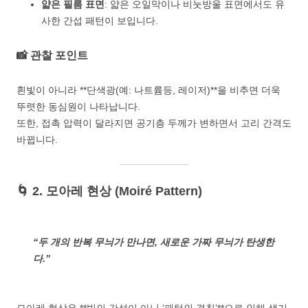
얇은 필름 표면
: 얇은 오일막이나 비눗방울 표면에서도 유
사한 간섭 패턴이 보입니다.
📸 관찰 포인트
흰빛이 아니라 **단색광(예: 나트륨등, 레이저)**을 비추면 더욱
뚜렷한 동심원이 나타납니다.
또한, 접촉 압력이 달라지면 공기층 두께가 변하면서 고리 간격도
바뀝니다.
🌀 2. 모아레 현상 (Moiré Pattern)
“두 개의 반복 무늬가 만나면, 새로운 가짜 무늬가 탄생한
다.”