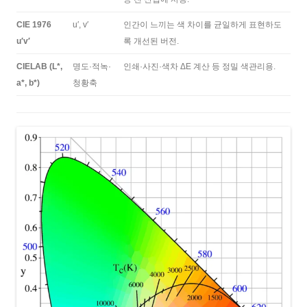
CIE 1976
u′, v′
인간이 느끼는 색 차이를 균일하게 표현하도
u′v′
록 개선된 버전.
CIELAB (L*,
명도·적녹·
인쇄·사진·색차 ΔE 계산 등 정밀 색관리용.
a*, b*)
청황축