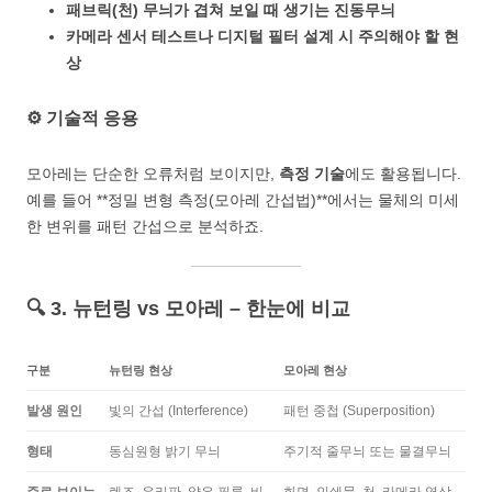
패브릭(천) 무늬가 겹쳐 보일 때 생기는 진동무늬
카메라 센서 테스트나 디지털 필터 설계 시 주의해야 할 현
상
⚙️ 기술적 응용
모아레는 단순한 오류처럼 보이지만,
측정 기술
에도 활용됩니다.
예를 들어 **정밀 변형 측정(모아레 간섭법)**에서는 물체의 미세
한 변위를 패턴 간섭으로 분석하죠.
🔍 3. 뉴턴링 vs 모아레 – 한눈에 비교
구분
뉴턴링 현상
모아레 현상
발생 원인
빛의 간섭 (Interference)
패턴 중첩 (Superposition)
형태
동심원형 밝기 무늬
주기적 줄무늬 또는 물결무늬