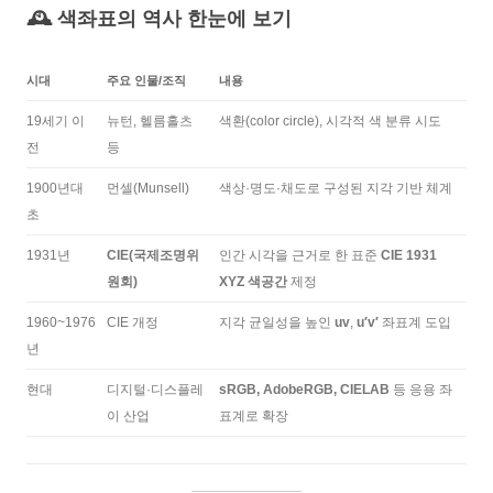
🕰 색좌표의 역사 한눈에 보기
시대
주요 인물/조직
내용
19세기 이
뉴턴, 헬름홀츠
색환(color circle), 시각적 색 분류 시도
전
등
1900년대
먼셀(Munsell)
색상·명도·채도로 구성된 지각 기반 체계
초
1931년
CIE(국제조명위
인간 시각을 근거로 한 표준
CIE 1931
원회)
XYZ 색공간
제정
1960~1976
CIE 개정
지각 균일성을 높인
uv
,
u′v′
좌표계 도입
년
현대
디지털·디스플레
sRGB, AdobeRGB, CIELAB
등 응용 좌
이 산업
표계로 확장