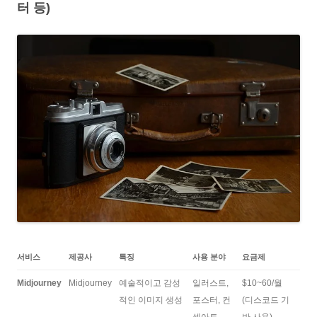
터 등)
서비스
제공사
특징
사용 분야
요금제
Midjourney
Midjourney
예술적이고 감성
일러스트,
$10~60/월
적인 이미지 생성
포스터, 컨
(디스코드 기
셉아트
반 사용)