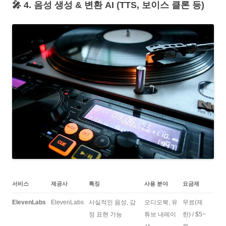
🎤 4. 음성 생성 & 변환 AI (TTS, 보이스 클론 등)
서비스
제공사
특징
사용 분야
요금제
ElevenLabs
ElevenLabs
사실적인 음성, 감
오디오북, 유
무료(제
정 표현 가능
튜브 내레이
한) / $5~