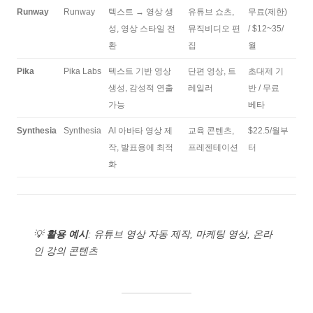
Runway
Runway
텍스트 → 영상 생
유튜브 쇼츠,
무료(제한)
성, 영상 스타일 전
뮤직비디오 편
/ $12~35/
환
집
월
Pika
Pika Labs
텍스트 기반 영상
단편 영상, 트
초대제 기
생성, 감성적 연출
레일러
반 / 무료
가능
베타
Synthesia
Synthesia
AI 아바타 영상 제
교육 콘텐츠,
$22.5/월부
작, 발표용에 최적
프레젠테이션
터
화
💡
활용 예시
: 유튜브 영상 자동 제작, 마케팅 영상, 온라
인 강의 콘텐츠