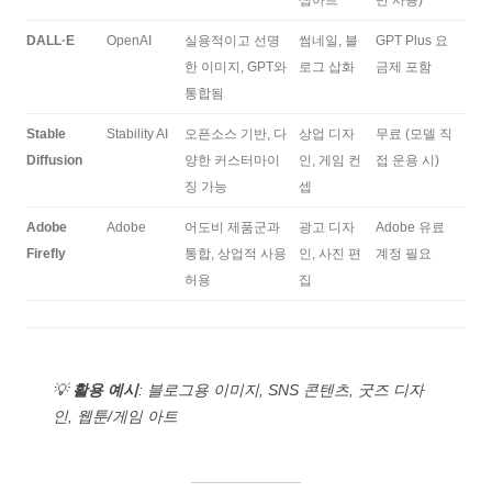
DALL·E
OpenAI
실용적이고 선명
썸네일, 블
GPT Plus 요
한 이미지, GPT와
로그 삽화
금제 포함
통합됨
Stable
Stability AI
오픈소스 기반, 다
상업 디자
무료 (모델 직
Diffusion
양한 커스터마이
인, 게임 컨
접 운용 시)
징 가능
셉
Adobe
Adobe
어도비 제품군과
광고 디자
Adobe 유료
Firefly
통합, 상업적 사용
인, 사진 편
계정 필요
허용
집
💡
활용 예시
: 블로그용 이미지, SNS 콘텐츠, 굿즈 디자
인, 웹툰/게임 아트