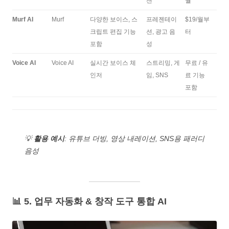
션
월
Murf AI
Murf
다양한 보이스, 스
프레젠테이
$19/월부
크립트 편집 기능
션, 광고 음
터
포함
성
Voice AI
Voice AI
실시간 보이스 체
스트리밍, 게
무료 / 유
인저
임, SNS
료 기능
포함
💡
활용 예시
: 유튜브 더빙, 영상 내레이션, SNS용 패러디
음성
📊 5. 업무 자동화 & 창작 도구 통합 AI