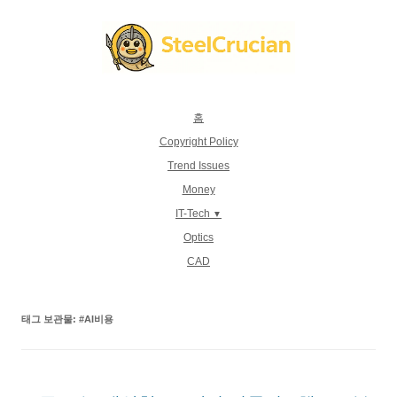
컨
텐
츠
로
건
너
뛰
기
홈
Copyright Policy
Trend Issues
Money
IT-Tech
Optics
CAD
태그 보관물:
#AI비용