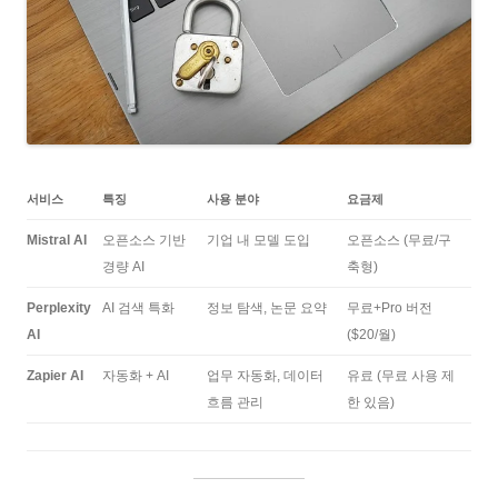
서비스
특징
사용 분야
요금제
Mistral AI
오픈소스 기반
기업 내 모델 도입
오픈소스 (무료/구
경량 AI
축형)
Perplexity
AI 검색 특화
정보 탐색, 논문 요약
무료+Pro 버전
AI
($20/월)
Zapier AI
자동화 + AI
업무 자동화, 데이터
유료 (무료 사용 제
흐름 관리
한 있음)