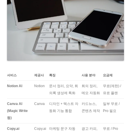
서비스
제공사
특징
사용 분야
요금제
Notion AI
Notion
문서 정리, 요약, 회
회의 정리,
무료(제한) /
의록 생성에 특화
메모 자동화
유료 플랜
Canva AI
Canva
디자인 + 텍스트 자
카드뉴스,
일부 무료 /
(Magic Write
동화 기능 통합
콘텐츠 제작
Pro 필요
등)
Copy.ai
Copy.ai
마케팅 문구 자동
광고 카피,
무료 / Pro