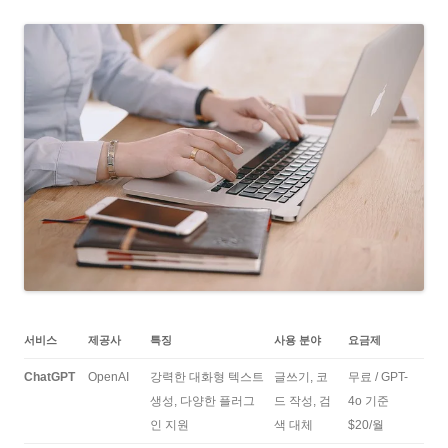
서비스
제공사
특징
사용 분야
요금제
ChatGPT
OpenAI
강력한 대화형 텍스트
글쓰기, 코
무료 / GPT-
생성, 다양한 플러그
드 작성, 검
4o 기준
인 지원
색 대체
$20/월