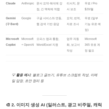
Claude
Anthropic
문서 요약·해석에 강
리서치, 문
무료 / Pro
점, 긴 맥락에 적합
서 보조
$20/월
Gemini
Google
구글 서비스와 연동,
요약, 번역,
무료 (일부
(구 Bard)
웹 검색 기반 응답
자료 조사
기능 유료 예
정)
Microsoft
Microsoft
오피스 앱과 통합,
업무 자동
Microsoft
Copilot
+ OpenAI
Word/Excel 지원
화, 보고서
365 유료 계
작성
정 필요
💡
활용 예시
: 블로그 글쓰기, 유튜브 스크립트 작성, 이메
일 답장, 초안 정리 등
🎨 2. 이미지 생성 AI (일러스트, 광고 비주얼, 캐릭