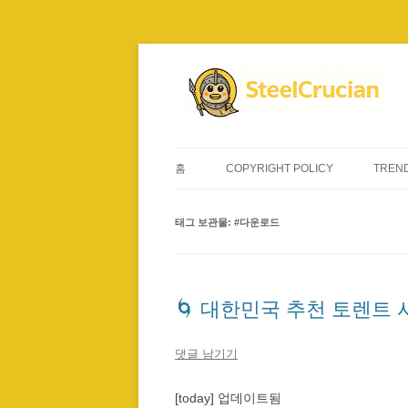
컨
텐
츠
로
건
너
뛰
기
홈
COPYRIGHT POLICY
TREND
태그 보관물:
#다운로드
🌀 대한민국 추천 토렌트
댓글 남기기
[today] 업데이트됨