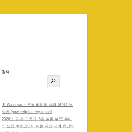
검색
🔋 Windows 노트북 배터리 상태 확인하는
방법 (powercfg battery report)
2026년 금·은 급등과 ‘3월 실물 부족’ 루머
📉 요즘 비트코인이 다른 자산 대비 유난히