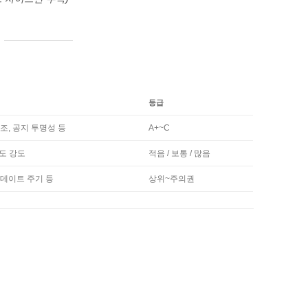
등급
구조, 공지 투명성 등
A+~C
도 강도
적음 / 보통 / 많음
업데이트 주기 등
상위~주의권