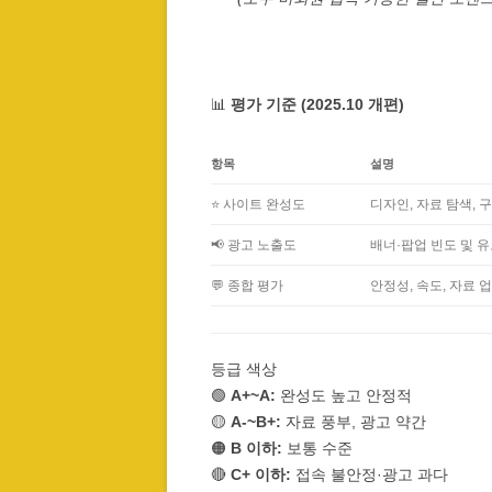
📊
평가 기준 (2025.10 개편)
항목
설명
⭐ 사이트 완성도
디자인, 자료 탐색, 
📢 광고 노출도
배너·팝업 빈도 및 유
💬 종합 평가
안정성, 속도, 자료 
등급 색상
🟢
A+~A:
완성도 높고 안정적
🟡
A-~B+:
자료 풍부, 광고 약간
🟠
B 이하:
보통 수준
🔴
C+ 이하:
접속 불안정·광고 과다