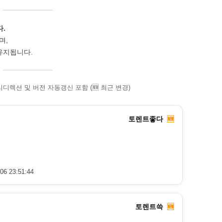
.
며,
유지됩니다.
 리디렉션 및 버전 자동갱신 포함 (🆕 최근 변경)
토렌트좋다
🆕
06 23:51:44
토렌트쓱
🆕