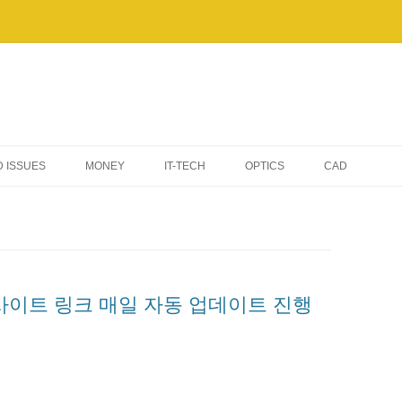
 ISSUES
MONEY
IT-TECH
OPTICS
CAD
AI & AUTOMATION
TIPS & TROUBLESHOOTING
WINDOWS
 사이트 링크 매일 자동 업데이트 진행
ELECTRONIC DEVICES
SERVERS & NETWORKING
BENCHMARKS & PERFORMANCE