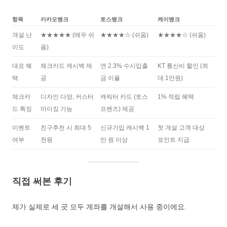
항목
카카오뱅크
토스뱅크
케이뱅크
개설 난
★★★★★ (매우 쉬
★★★★☆ (쉬움)
★★★★☆ (쉬움)
이도
움)
대표 혜
체크카드 캐시백 제
연 2.3% 수시입출
KT 통신비 할인 (최
택
공
금 이율
대 1만원)
체크카
디자인 다양, 커스터
캐릭터 카드 (토스
1% 적립 혜택
드 특징
마이징 가능
프렌즈) 제공
이벤트
친구추천 시 최대 5
신규가입 캐시백 1
첫 개설 고객 대상
여부
천원
만 원 이상
포인트 지급
직접 써본 후기
제가 실제로 세 곳 모두 계좌를 개설해서 사용 중이에요.