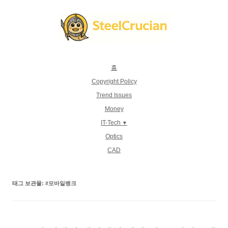
컨
텐
츠
로
건
너
뛰
기
홈
Copyright Policy
Trend Issues
Money
IT-Tech
Optics
CAD
태그 보관물:
#모바일뱅크