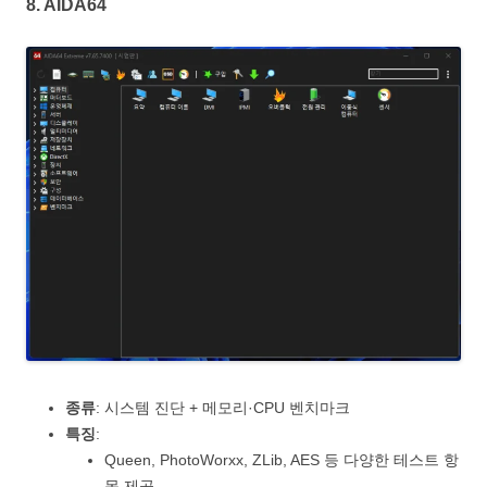
8.
AIDA64
종류
: 시스템 진단 + 메모리·CPU 벤치마크
특징
:
Queen, PhotoWorxx, ZLib, AES 등 다양한 테스트 항
목 제공