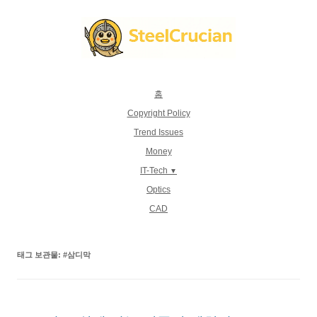
컨
텐
츠
로
건
너
뛰
기
홈
Copyright Policy
Trend Issues
Money
IT-Tech
Optics
CAD
태그 보관물:
#삼디막