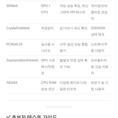
3DMark
GPU +
게임 성능 측정, 최신
게이밍/오버
CPU
그래픽 API 테스트
클러킹 관심
자
CrystalDiskMark
저장장치
읽기/쓰기 속도 확인
SSD/HDD
상태 체크
PCMark 10
실사용 시
사무·일상 성능 종합
노트북/사무
나리오
평가
용 사용자
Superposition/Heaven
GPU 스트
발열과 안정 상태 확
오버클러커
레스/안정
인 가능
및 고급 사용
성
자
AIDA64
CPU·RAM·
다양한 벤치와 디테
전문가 및 기
정보 진단
일한 리포트
업 사용자
✅ 초보자 테스트 가이드