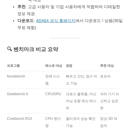
추천
: 고급 사용자 및 기업 사용자에게 적합하며 디테일한
정보 제공.
다운로드
:
ADA64 공식 홈페이지
에서 다운로드 / 상용(30일
무료 체험)
🔍 벤치마크 비교 요약
프로그램
테스트 대상
장점
추천 대상
Novabench
전체 시스
빠르고 간단, 점수 비
초보자
템
교 기능
Geekbench 6
CPU/GPU
크로스 플랫폼, 머신
여러 기기 비
러닝 포함 최신 테스
교하고 싶은
트
분
Cinebench R23
CPU 렌더
멀티코어 성능 확인
영상·3D 작
링
가능
업자