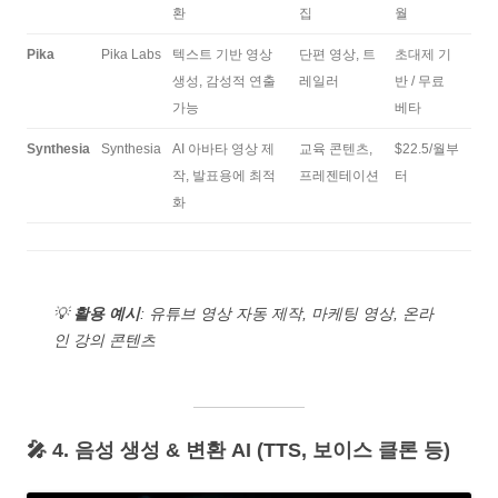
환
집
월
Pika
Pika Labs
텍스트 기반 영상
단편 영상, 트
초대제 기
생성, 감성적 연출
레일러
반 / 무료
가능
베타
Synthesia
Synthesia
AI 아바타 영상 제
교육 콘텐츠,
$22.5/월부
작, 발표용에 최적
프레젠테이션
터
화
💡
활용 예시
: 유튜브 영상 자동 제작, 마케팅 영상, 온라
인 강의 콘텐츠
🎤 4. 음성 생성 & 변환 AI (TTS, 보이스 클론 등)