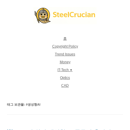
컨
텐
츠
로
건
너
뛰
기
홈
Copyright Policy
Trend Issues
Money
IT-Tech
Optics
CAD
태그 보관물:
#생성형AI