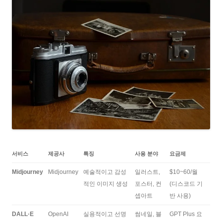
서비스
제공사
특징
사용 분야
요금제
Midjourney
Midjourney
예술적이고 감성
일러스트,
$10~60/월
적인 이미지 생성
포스터, 컨
(디스코드 기
셉아트
반 사용)
DALL·E
OpenAI
실용적이고 선명
썸네일, 블
GPT Plus 요