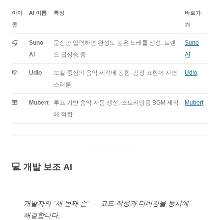
아이
AI 이름
특징
바로가
콘
기
🎧
Suno
문장만 입력하면 완성도 높은 노래를 생성. 트렌
Suno
AI
드 급상승 중
AI
🎼
Udio
보컬 중심의 음악 제작에 강함. 감정 표현이 자연
Udio
스러움
🎹
Mubert
루프 기반 음악 자동 생성. 스트리밍용 BGM 제작
Mubert
에 적합
💻 개발 보조 AI
개발자의 “세 번째 손” — 코드 작성과 디버깅을 동시에
해결합니다.