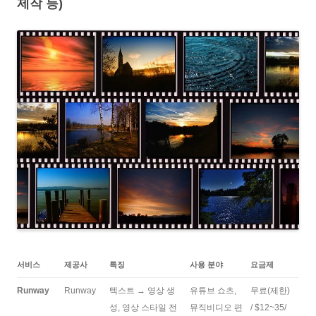
제작 등)
서비스
제공사
특징
사용 분야
요금제
Runway
Runway
텍스트 → 영상 생
유튜브 쇼츠,
무료(제한)
성, 영상 스타일 전
뮤직비디오 편
/ $12~35/