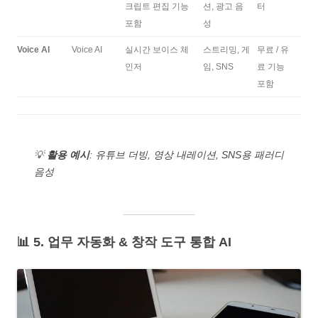
크립트 편집 기능
션, 광고 음
터
포함
성
Voice AI
Voice AI
실시간 보이스 체
스트리밍, 게
무료 / 유
인저
임, SNS
료 기능
포함
💡
활용 예시
: 유튜브 더빙, 영상 내레이션, SNS용 패러디
음성
📊 5. 업무 자동화 & 창작 도구 통합 AI