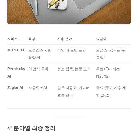
서비스
특징
사용 분야
요금제
Mistral AI
오픈소스 기반
기업 내 모델 도입
오픈소스 (무료/구
경량 AI
축형)
Perplexity
AI 검색 특화
정보 탐색, 논문 요약
무료+Pro 버전
AI
($20/월)
Zapier AI
자동화 + AI
업무 자동화, 데이터
유료 (무료 사용 제
흐름 관리
한 있음)
✅ 분야별 최종 정리