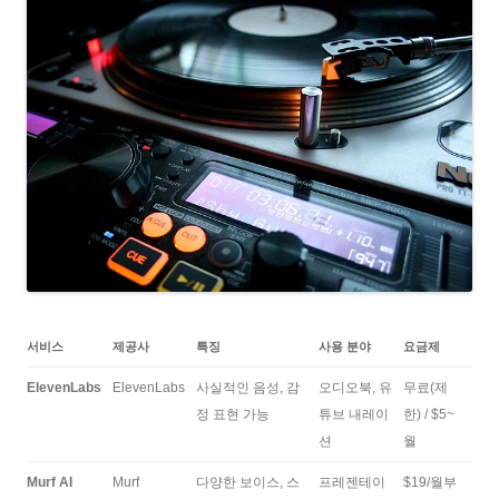
서비스
제공사
특징
사용 분야
요금제
ElevenLabs
ElevenLabs
사실적인 음성, 감
오디오북, 유
무료(제
정 표현 가능
튜브 내레이
한) / $5~
션
월
Murf AI
Murf
다양한 보이스, 스
프레젠테이
$19/월부