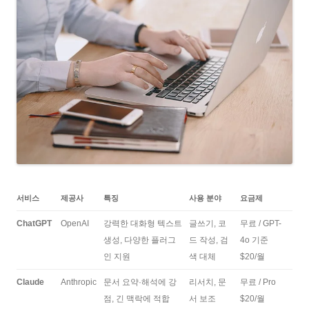
서비스
제공사
특징
사용 분야
요금제
ChatGPT
OpenAI
강력한 대화형 텍스트
글쓰기, 코
무료 / GPT-
생성, 다양한 플러그
드 작성, 검
4o 기준
인 지원
색 대체
$20/월
Claude
Anthropic
문서 요약·해석에 강
리서치, 문
무료 / Pro
점, 긴 맥락에 적합
서 보조
$20/월