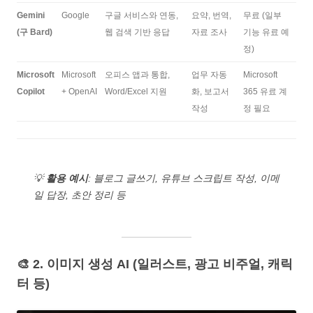
Gemini
Google
구글 서비스와 연동,
요약, 번역,
무료 (일부
(구 Bard)
웹 검색 기반 응답
자료 조사
기능 유료 예
정)
Microsoft
Microsoft
오피스 앱과 통합,
업무 자동
Microsoft
Copilot
+ OpenAI
Word/Excel 지원
화, 보고서
365 유료 계
작성
정 필요
💡
활용 예시
: 블로그 글쓰기, 유튜브 스크립트 작성, 이메
일 답장, 초안 정리 등
🎨 2. 이미지 생성 AI (일러스트, 광고 비주얼, 캐릭
터 등)