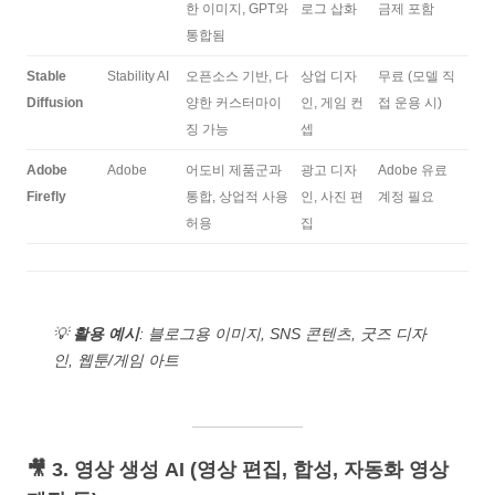
한 이미지, GPT와
로그 삽화
금제 포함
통합됨
Stable
Stability AI
오픈소스 기반, 다
상업 디자
무료 (모델 직
Diffusion
양한 커스터마이
인, 게임 컨
접 운용 시)
징 가능
셉
Adobe
Adobe
어도비 제품군과
광고 디자
Adobe 유료
Firefly
통합, 상업적 사용
인, 사진 편
계정 필요
허용
집
💡
활용 예시
: 블로그용 이미지, SNS 콘텐츠, 굿즈 디자
인, 웹툰/게임 아트
🎥 3. 영상 생성 AI (영상 편집, 합성, 자동화 영상