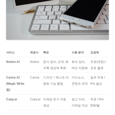
서비스
제공사
특징
사용 분야
요금제
Notion AI
Notion
문서 정리, 요약, 회
회의 정리,
무료(제한) /
의록 생성에 특화
메모 자동화
유료 플랜
Canva AI
Canva
디자인 + 텍스트 자
카드뉴스,
일부 무료 /
(Magic Write
동화 기능 통합
콘텐츠 제작
Pro 필요
등)
Copy.ai
Copy.ai
마케팅 문구 자동
광고 카피,
무료 / Pro
생성
이메일 작성
$36/월