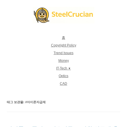
컨
텐
츠
로
건
너
뛰
기
홈
Copyright Policy
Trend Issues
Money
IT-Tech
Optics
CAD
태그 보관물:
#아이폰자급제