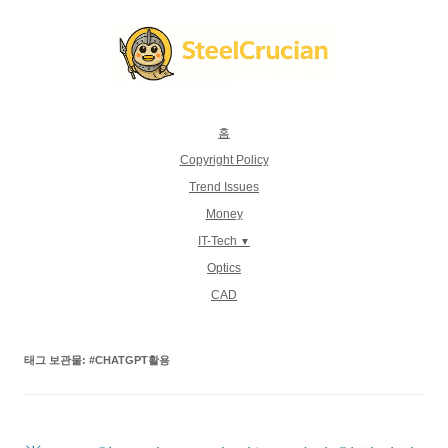
컨
텐
츠
로
건
너
뛰
기
홈
Copyright Policy
Trend Issues
Money
IT-Tech
Optics
CAD
태그 보관물:
#CHATGPT활용