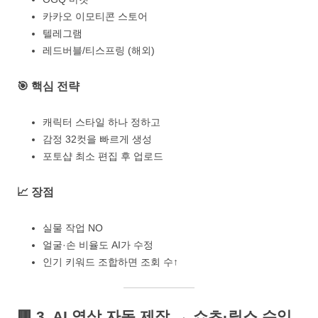
카카오 이모티콘 스토어
텔레그램
레드버블/티스프링 (해외)
🎯 핵심 전략
캐릭터 스타일 하나 정하고
감정 32컷을 빠르게 생성
포토샵 최소 편집 후 업로드
📈 장점
실물 작업 NO
얼굴·손 비율도 AI가 수정
인기 키워드 조합하면 조회 수↑
🟥
3. AI 영상 자동 제작 → 쇼츠·릴스 수익