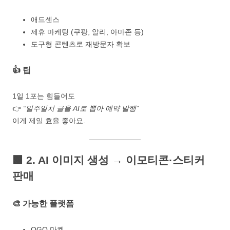
애드센스
제휴 마케팅 (쿠팡, 알리, 아마존 등)
도구형 콘텐츠로 재방문자 확보
👍 팁
1일 1포는 힘들어도
👉
“일주일치 글을 AI로 뽑아 예약 발행”
이게 제일 효율 좋아요.
🟩
2. AI 이미지 생성 → 이모티콘·스티커
판매
🎨 가능한 플랫폼
OGQ 마켓