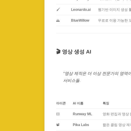
🖌️
Leonardo.ai
웹기반 이미지 생성 툴
🌄
BlueWillow
무료로 이용 가능한 오
🎬 영상 생성 AI
“영상 제작은 더 이상 전문가의 영역
서비스들.
아이콘
AI 이름
특징
🎞️
Runway ML
영화 편집과 영상 
📽️
Pika Labs
짧은 클립 영상 제