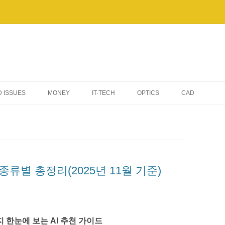
 ISSUES
MONEY
IT-TECH
OPTICS
CAD
AI & AUTOMATION
TIPS & TROUBLESHOOTING
WINDOWS
I 종류별 총정리(2025년 11월 기준)
ELECTRONIC DEVICES
SERVERS & NETWORKING
BENCHMARKS & PERFORMANCE
 한눈에 보는 AI 추천 가이드