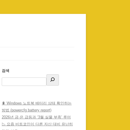
검색
🔋 Windows 노트북 배터리 상태 확인하는
방법 (powercfg battery report)
2026년 금·은 급등과 ‘3월 실물 부족’ 루머
📉 요즘 비트코인이 다른 자산 대비 유난히