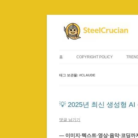
컨
텐
츠
로
건
너
뛰
기
홈
COPYRIGHT POLICY
TREND
태그 보관물:
#CLAUDE
💡 2025년 최신 생성형 A
댓글 남기기
— 이미지·텍스트·영상·음악·코딩까지