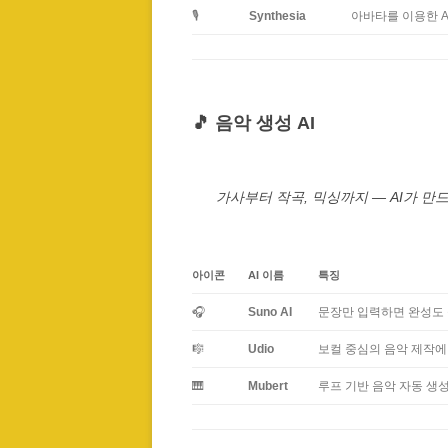
🎙️
Synthesia
아바타를 이용한 A
🎵 음악 생성 AI
가사부터 작곡, 믹싱까지 — AI가 만
아이콘
AI 이름
특징
🎧
Suno AI
문장만 입력하면 완성도 
🎼
Udio
보컬 중심의 음악 제작에
🎹
Mubert
루프 기반 음악 자동 생성