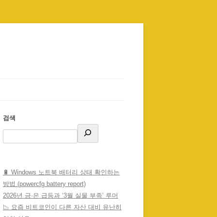
검색
🔋 Windows 노트북 배터리 상태 확인하는
방법 (powercfg battery report)
2026년 금·은 급등과 ‘3월 실물 부족’ 루머
📉 요즘 비트코인이 다른 자산 대비 유난히