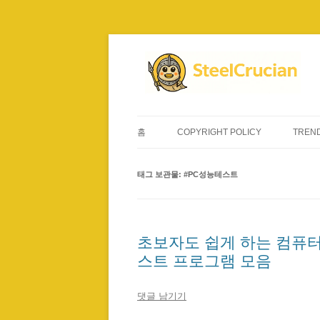
컨
텐
츠
로
건
너
뛰
기
홈
COPYRIGHT POLICY
TREND
태그 보관물:
#PC성능테스트
초보자도 쉽게 하는 컴퓨터 벤
스트 프로그램 모음
댓글 남기기