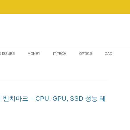
 ISSUES
MONEY
IT-TECH
OPTICS
CAD
AI & AUTOMATION
TIPS & TROUBLESHOOTING
WINDOWS
치마크 – CPU, GPU, SSD 성능 테
ELECTRONIC DEVICES
SERVERS & NETWORKING
BENCHMARKS & PERFORMANCE