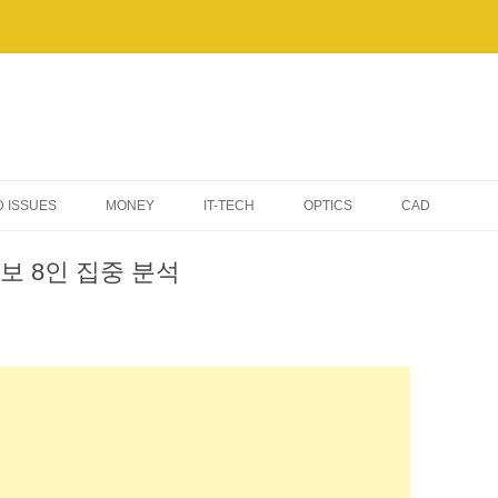
 ISSUES
MONEY
IT-TECH
OPTICS
CAD
AI & AUTOMATION
보 8인 집중 분석
TIPS & TROUBLESHOOTING
WINDOWS
ELECTRONIC DEVICES
SERVERS & NETWORKING
BENCHMARKS & PERFORMANCE