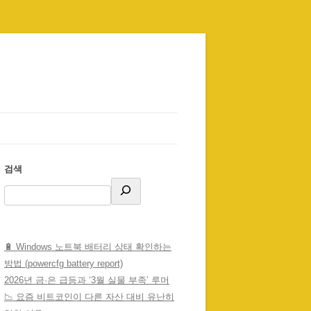
검색
🔋 Windows 노트북 배터리 상태 확인하는
방법 (powercfg battery report)
2026년 금·은 급등과 ‘3월 실물 부족’ 루머
📉 요즘 비트코인이 다른 자산 대비 유난히