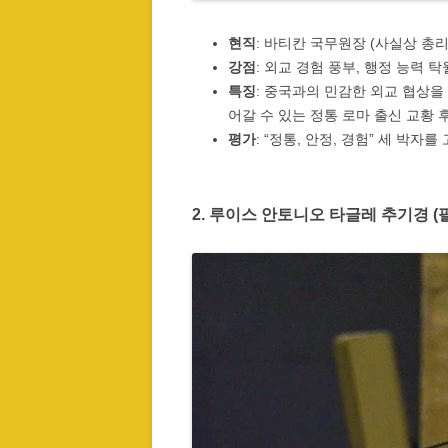
현직
: 바티칸 국무원장 (사실상 총리
강점
: 외교 경험 풍부, 행정 능력 탁
특징
: 중국과의 민감한 외교 협상을
어갈 수 있는 정통 로마 출신 교황 
평가
: “정통, 안정, 경험” 세 박자
2. 루이스 안토니오 타글레 추기경 (