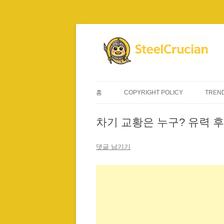
컨
텐
츠
로
건
너
뛰
기
홈
COPYRIGHT POLICY
TREND
차기 교황은 누구? 유력 후
댓글 남기기