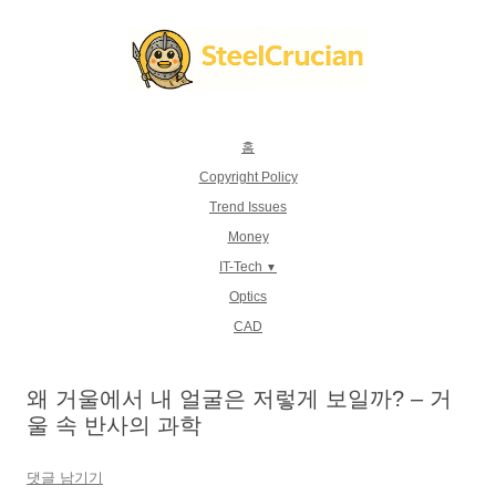
컨
텐
츠
로
건
너
뛰
기
홈
Copyright Policy
Trend Issues
Money
IT-Tech
Optics
CAD
왜 거울에서 내 얼굴은 저렇게 보일까? – 거
울 속 반사의 과학
댓글 남기기