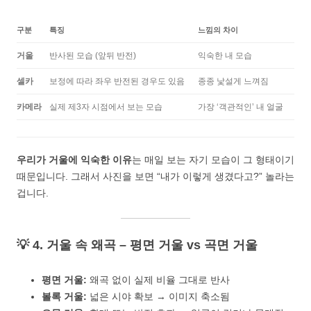
구분
특징
느낌의 차이
거울
반사된 모습 (앞뒤 반전)
익숙한 내 모습
셀카
보정에 따라 좌우 반전된 경우도 있음
종종 낯설게 느껴짐
카메라
실제 제3자 시점에서 보는 모습
가장 ‘객관적인’ 내 얼굴
우리가 거울에 익숙한 이유
는 매일 보는 자기 모습이 그 형태이기
때문입니다. 그래서 사진을 보면 “내가 이렇게 생겼다고?” 놀라는
겁니다.
💡 4. 거울 속 왜곡 – 평면 거울 vs 곡면 거울
평면 거울:
왜곡 없이 실제 비율 그대로 반사
볼록 거울:
넓은 시야 확보 → 이미지 축소됨