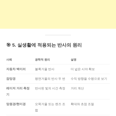
🎯 5. 실생활에 적용되는 반사의 원리
사례
광학적 원리
설명
자동차 백미러
볼록거울 반사
더 넓은 시야 확보
잠망경
평면거울의 반사 두 번
수직 방향을 수평으로 보기
레이저 거리 측정
반사된 빛의 시간 측정
거리 계산
기
망원경/현미경
오목거울 또는 렌즈 조
확대와 초점 조절
합