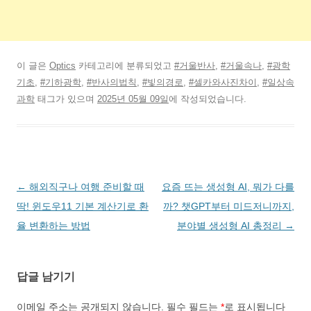
이 글은
Optics
카테고리에 분류되었고
#거울반사
,
#거울속나
,
#광학
기초
,
#기하광학
,
#반사의법칙
,
#빛의경로
,
#셀카와사진차이
,
#일상속
과학
태그가 있으며
2025년 05월 09일
에 작성되었습니다.
글
←
해외직구나 여행 준비할 때
요즘 뜨는 생성형 AI, 뭐가 다를
네
딱! 윈도우11 기본 계산기로 환
까? 챗GPT부터 미드저니까지,
비
율 변환하는 방법
분야별 생성형 AI 총정리
→
게
이
답글 남기기
션
이메일 주소는 공개되지 않습니다.
필수 필드는
*
로 표시됩니다