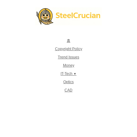
컨
텐
츠
로
건
너
뛰
기
홈
Copyright Policy
Trend Issues
Money
IT-Tech
Optics
CAD