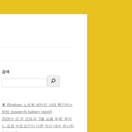
검색
🔋 Windows 노트북 배터리 상태 확인하는
방법 (powercfg battery report)
2026년 금·은 급등과 ‘3월 실물 부족’ 루머
📉 요즘 비트코인이 다른 자산 대비 유난히