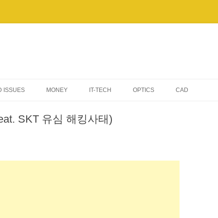
 ISSUES
MONEY
IT-TECH
OPTICS
CAD
AI & AUTOMATION
at. SKT 유심 해킹사태)
TIPS & TROUBLESHOOTING
WINDOWS
ELECTRONIC DEVICES
SERVERS & NETWORKING
BENCHMARKS & PERFORMANCE