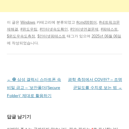
이 글은
Windows
카테고리에 분류되었고
#cmd명령어
,
#네트워크문
제해결
,
#윈도우팁
,
#인터넷속도확인
,
#인터넷연결문제
,
#핑테스트
,
$윈도우속도측정
,
$인터넷핑테스트
태그가 있으며
2025년 06월 06일
에 작성되었습니다.
글
←
🧿 삼성 갤럭시 스마트폰 속
광학 측정에서 COV란? – 조명
네
비밀 금고 – ‘보안폴더(Secure
균일도를 수치로 보는 법
→
비
Folder)’ 제대로 활용하기
게
이
답글 남기기
션