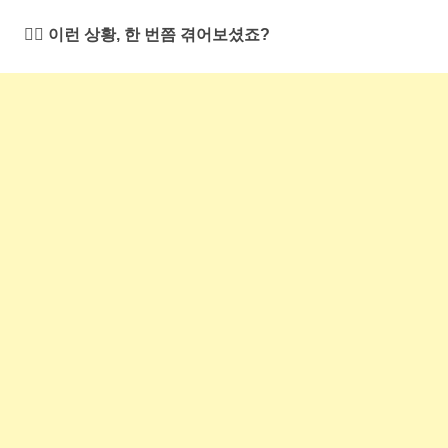
🙋‍♂️ 이런 상황, 한 번쯤 겪어보셨죠?