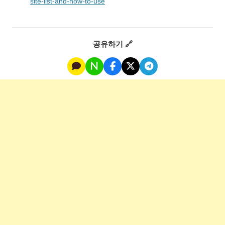
site-list-and-how-to-use
공유하기 🔗