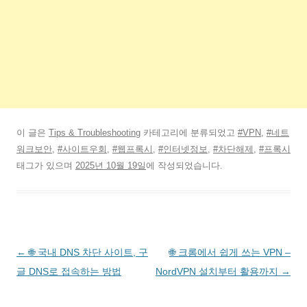
이 글은
Tips & Troubleshooting
카테고리에 분류되었고
#VPN
,
#네트
워크보안
,
#사이트우회
,
#웹프록시
,
#인터넷정보
,
#차단해제
,
#프록시
태그가 있으며
2025년 10월 19일
에 작성되었습니다.
글
←
🌐 국내 DNS 차단 사이트, 구
🌐 크롬에서 쉽게 쓰는 VPN –
네
글 DNS로 접속하는 방법
NordVPN 설치부터 활용까지
→
비