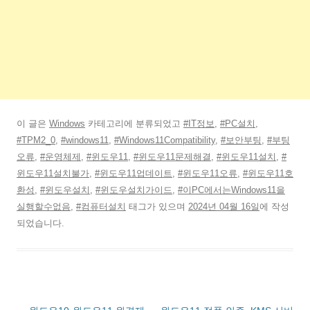
이 글은
Windows
카테고리에 분류되었고
#IT정보
,
#PC설치
,
#TPM2_0
,
#windows11
,
#Windows11Compatibility
,
#보안부팅
,
#부팅
오류
,
#운영체제
,
#윈도우11
,
#윈도우11문제해결
,
#윈도우11설치
,
#
윈도우11설치불가
,
#윈도우11업데이트
,
#윈도우11오류
,
#윈도우11호
환성
,
#윈도우설치
,
#윈도우설치가이드
,
#이PC에서는Windows11을
실행할수없음
,
#컴퓨터설치
태그가 있으며
2024년 04월 16일
에 작성
되었습니다.