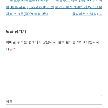
글
←
윈도우10·윈도우11 원격제
윈도우11 정품 인증, KMS 서버
네
어, 빠른 지원(Quick Assist)과 원
로 간단하게 해결하기 (VLSC 볼
비
격 데스크톱(RDP) 설정 방법
륨라이선스 방식)
→
게
이
답글 남기기
션
이메일 주소는 공개되지 않습니다.
필수 필드는
*
로 표시됩니다
댓글
*
이름