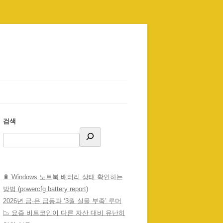
검색
🔋 Windows 노트북 배터리 상태 확인하는
방법 (powercfg battery report)
2026년 금·은 급등과 ‘3월 실물 부족’ 루머
📉 요즘 비트코인이 다른 자산 대비 유난히