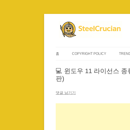
컨
텐
츠
로
건
너
뛰
기
홈
COPYRIGHT POLICY
TREND
💻 윈도우 11 라이선스 종
판)
댓글 남기기