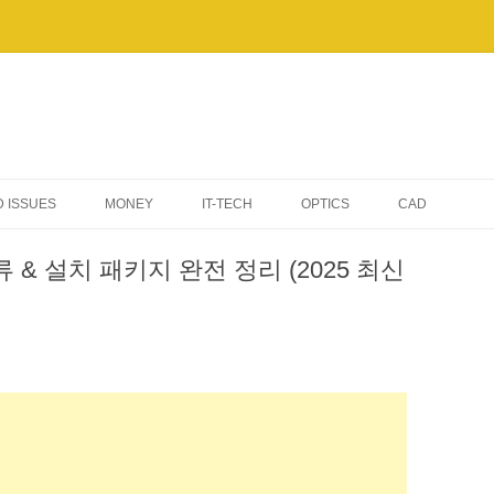
 ISSUES
MONEY
IT-TECH
OPTICS
CAD
AI & AUTOMATION
류 & 설치 패키지 완전 정리 (2025 최신
TIPS & TROUBLESHOOTING
WINDOWS
ELECTRONIC DEVICES
SERVERS & NETWORKING
BENCHMARKS & PERFORMANCE