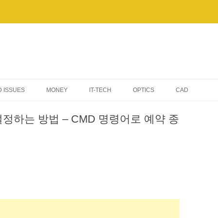
 ISSUES
MONEY
IT-TECH
OPTICS
CAD
AI & AUTOMATION
정하는 방법 – CMD 명령어로 예약 종
TIPS & TROUBLESHOOTING
WINDOWS
ELECTRONIC DEVICES
SERVERS & NETWORKING
BENCHMARKS & PERFORMANCE