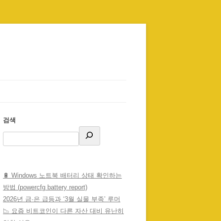
검색
🔋 Windows 노트북 배터리 상태 확인하는
방법 (powercfg battery report)
2026년 금·은 급등과 ‘3월 실물 부족’ 루머
📉 요즘 비트코인이 다른 자산 대비 유난히