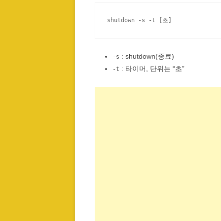
shutdown -s -t [초]
: shutdown(종료)
-s
: 타이머, 단위는 “초”
-t