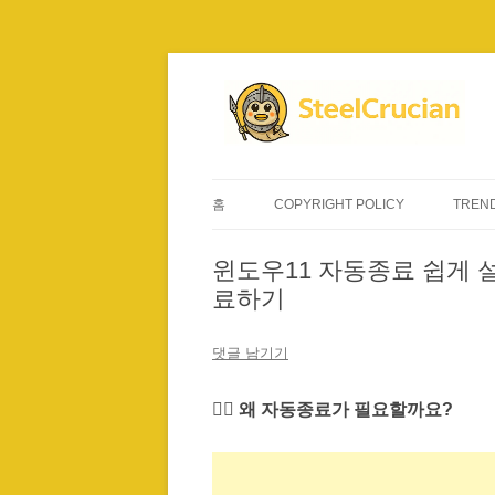
컨
텐
츠
로
건
너
뛰
기
홈
COPYRIGHT POLICY
TREND
윈도우11 자동종료 쉽게 설
료하기
댓글 남기기
🙋‍♂️ 왜 자동종료가 필요할까요?