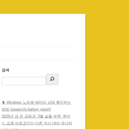
검색
🔋 Windows 노트북 배터리 상태 확인하는
방법 (powercfg battery report)
2026년 금·은 급등과 ‘3월 실물 부족’ 루머
📉 요즘 비트코인이 다른 자산 대비 유난히