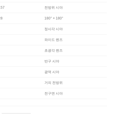
.57
전방위 시야
28
180° × 180°
정사각 시야
와이드 렌즈
초광각 렌즈
반구 시야
광역 시야
거의 전방위
전구면 시야