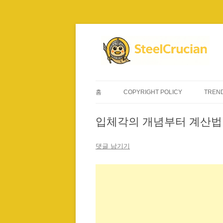
컨
텐
츠
로
건
너
뛰
기
홈
COPYRIGHT POLICY
TREND
입체각의 개념부터 계산법, 시
댓글 남기기