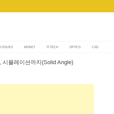
 ISSUES
MONEY
IT-TECH
OPTICS
CAD
AI & AUTOMATION
뮬레이션까지(Solid Angle)
TIPS & TROUBLESHOOTING
WINDOWS
ELECTRONIC DEVICES
SERVERS & NETWORKING
BENCHMARKS & PERFORMANCE